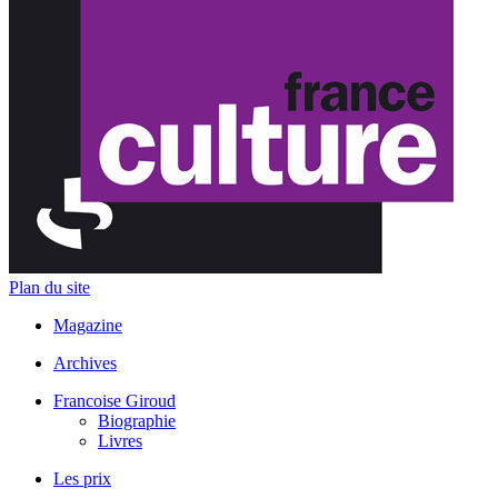
Plan du site
Magazine
Archives
Francoise Giroud
Biographie
Livres
Les prix