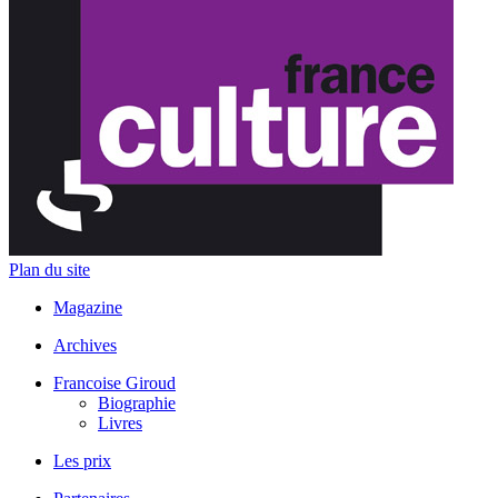
Plan du site
Magazine
Archives
Francoise Giroud
Biographie
Livres
Les prix