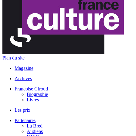
Plan du site
Magazine
Archives
Francoise Giroud
Biographie
Livres
Les prix
Partenaires
La Bred
Audiens