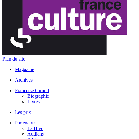
Plan du site
Magazine
Archives
Francoise Giroud
Biographie
Livres
Les prix
Partenaires
La Bred
Audiens