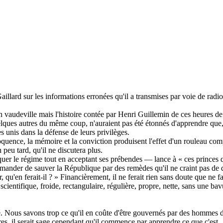
llard sur les informations erronées qu'il a transmises par voie de radio
d'un vaudeville mais l'histoire contée par Henri Guillemin de ces heures 
uelques autres du même coup, n'auraient pas été étonnés d'apprendre que,
 unis dans la défense de leurs privilèges.
ce, la mémoire et la conviction produisent l'effet d'un rouleau compress
n peu tard, qu'il ne discutera plus.
uer le régime tout en acceptant ses prébendes — lance à « ces princes qu
mander de sauver la République par des remèdes qu'il ne craint pas de dé
 qu'en ferait-il ? » Financièrement, il ne ferait rien sans doute que ne f
cientifique, froide, rectangulaire, régulière, propre, nette, sans une bav
ous savons trop ce qu'il en coûte d'être gouvernés par des hommes dému
res, il serait sage cependant qu'il commence par apprendre ce que c'est.