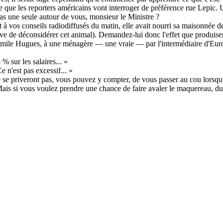
que les reporters américains vont interroger de préférence rue Lepic. U
pas une seule autour de vous, monsieur le Ministre ?
t à vos conseils radiodiffusés du matin, elle avait nourri sa maisonnée 
hève de déconsidérer cet animal). Demandez-lui donc l'effet que produis
mile Hugues, à une ménagère — une vraie — par l'intermédiaire d'Europe
 sur les salaires... »
e n'est pas excessif... »
e se priveront pas, vous pouvez y compter, de vous passer au cou lorsqu
is si vous voulez prendre une chance de faire avaler le maquereau, du t