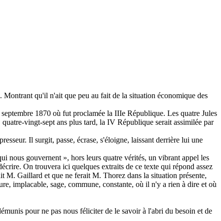
. Montrant qu'il n'ait que peu au fait de la situation économique des
de septembre 1870 où fut proclamée la IIIe République. Les quatre Jules
 quatre-vingt-sept ans plus tard, la IV République serait assimilée par
eur. Il surgit, passe, écrase, s'éloigne, laissant derrière lui une
i nous gouvernent », hors leurs quatre vérités, un vibrant appel les
crire. On trouvera ici quelques extraits de ce texte qui répond assez
ait M. Gaillard et que ne ferait M. Thorez dans la situation présente,
ure, implacable, sage, commune, constante, où il n'y a rien à dire et où
nis pour ne pas nous féliciter de le savoir à l'abri du besoin et de