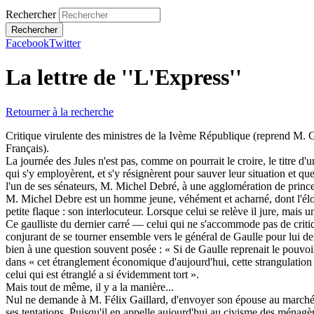
Rechercher
Facebook
Twitter
La lettre de ''L'Express''
Retourner à la recherche
Critique virulente des ministres de la Ivème République (reprend M. Gai
Français).
La journée des Jules n'est pas, comme on pourrait le croire, le titre 
qui s'y employèrent, et s'y résignèrent pour sauver leur situation et q
l'un de ses sénateurs, M. Michel Debré, à une agglomération de princes
M. Michel Debre est un homme jeune, véhément et acharné, dont l'éloquen
petite flaque : son interlocuteur. Lorsque celui se relève il jure, mais u
Ce gaulliste du dernier carré — celui qui ne s'accommode pas de critiq
conjurant de se tourner ensemble vers le général de Gaulle pour lui de
bien à une question souvent posée : « Si de Gaulle reprenait le pouvoir,
dans « cet étranglement économique d'aujourd'hui, cette strangulation s
celui qui est étranglé a si évidemment tort ».
Mais tout de même, il y a la manière...
Nul ne demande à M. Félix Gaillard, d'envoyer son épouse au marché. N
ses tentations. Puisqu'il en appelle aujourd'hui au civisme des ménagè