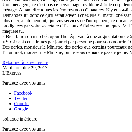
Une ménagère, ce n'est pas ce personnage mythique à forte corpulence 
ménage. Autant dire toutes les femmes non célibataires. N'y en a-t-il 
Demandez-lui donc ce qu'il serait advenu chez elle si, mardi, obéissan
plus cher, au demeurant, que vos services ne l'indiquaient, ce qui ac
prodiguées par votre secrétaire d'Etat aux Affaires économiques, M. E
maquereau.
« Bien faire son marché aujourd'hui équivaut à une augmentation de 5 %
« Six à sept cents francs par jour et par personne pour vous nourrir ? C
Des perles, monsieur le Ministre, des perles que certains pourceaux n
En un mot, monsieur le Ministre, on ne vous demande pas de génie. Ma
Retourner à la recherche
Mardi, octobre 29, 2013
L’Express
Partagez avec vos amis
Facebook
Twitter
Courriel
Google
politique intérieure
Partagez avec vos amis