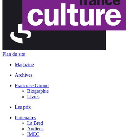
Plan du site
Magazine
Archives
Francoise Giroud
Biographie
Livres
Les prix
Partenaires
La Bred
Audiens
IMEC