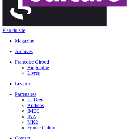
Plan du site
Magazine
Archives
Francoise Giroud
Biographie
Livres
Les prix
Partenaires
La Bred
Audiens
IMEC
INA
MK2
France Culture
Contact