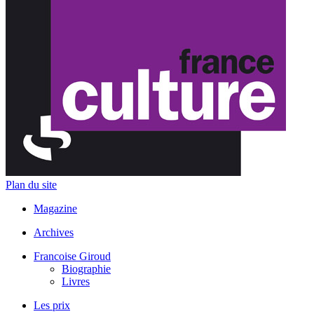
Plan du site
Magazine
Archives
Francoise Giroud
Biographie
Livres
Les prix