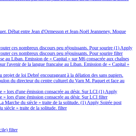
jouer. Débat entre Jean d'Ormesson et Jean-Noël Jeanneney. Moque
outer ces nombreux discours peu réjouissants. Pour sourire (1)
Apply
uter ces nombreux discours peu réjouissants. Pour sourire filter
nçaise au Liban. Emission de « Capital » sur M6 consacrée aux chaînes
sur l'avenir de la langue française au Liban. Emission de « Capital »
 projet de loi Debré encourageant à la délation des sans papiers.
ulon du directeur du centre culturel du Varn M. Paquet et face au
le » lors d'une émission consacrée au désir. Sur LCI (1)
Apply
e » lors d'une émission consacrée au désir. Sur LCI filter
 Marche du siècle » traite de la solitude. (1)
Apply Soirée post
ècle » traite de la solitude. filter
le) filter