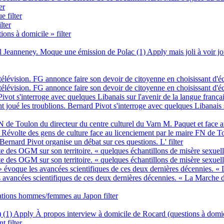
er
e filter
lter
ons à domicile » filter
oël Jeanneney. Moque une émission de Polac (1)
Apply mais joli à voir 
lévision. FG annonce faire son devoir de citoyenne en choisissant d'éc
lévision. FG annonce faire son devoir de citoyenne en choisissant d'éco
 Pivot s'interroge avec quelques Libanais sur l'avenir de la langue fra
t joué les troublions. Bernard Pivot s'interroge avec quelques Libanais 
N de Toulon du directeur du centre culturel du Varn M. Paquet et face au
Révolte des gens de culture face au licenciement par le maire FN de To
Bernard Pivot organise un débat sur ces questions. L' filter
nte des OGM sur son territoire. « quelques échantillons de misère sexuel
nte des OGM sur son territoire. « quelques échantillons de misère sexuell
 évoque les avancées scientifiques de ces deux dernières décennies. « La
avancées scientifiques de ces deux dernières décennies. « La Marche du si
lations hommes/femmes au Japon filter
 (1)
Apply À propos interview à domicile de Rocard (questions à domici
 filter