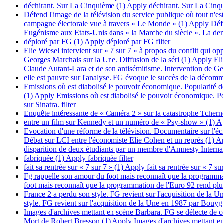
déchirant. Sur La Cinquième (1)
Apply déchirant. Sur La Cinqu
Défend l'image de la télévision du service publique où tout n'e
campagne électorale vue à travers « Le Monde » (1)
Apply Défen
Eugénisme aux Etats-Unis dans « la Marche du siècle ». La dern
déploré par FG (1)
Apply déploré par FG filter
Elie Wiesel intervient sur « 7 sur 7 » à propos du conflit qui op
Georges Marchais sur la Une. Diffusion de la séri (1)
Apply Elie
Claude Autant-Lara et de son antisémitisme. Intervention de Geo
elle est pauvre sur l'analyse. FG évoque le succès de la décomm
Emissions où est diabolisé le pouvoir économique. Popularité d
(1)
Apply Emissions où est diabolisé le pouvoir économique. Po
sur Sinatra. filter
Enquête intéressante de « Caméra 2 » sur la catastrophe Tchern
entre un film sur Kennedy et un numéro de « Psy-show » (1)
Ap
Evocation d'une réforme de la télévision. Documentaire sur l'é
Débat sur LCI entre l'économiste Elie Cohen et un représ (1)
Ap
disparition de deux étudiants par un membre d'Amnesty Internati
fabriquée (1)
Apply fabriquée filter
fait sa rentrée sur « 7 sur 7 » (1)
Apply fait sa rentrée sur « 7 sur 
Fg rappelle son amour du foot mais reconnaît que la programmati
foot mais reconnaît que la programmation de l'Euro 92 rend plusi
France 2 a perdu son style. FG revient sur l'acquisition de la 
style. FG revient sur l'acquisition de la Une en 1987 par Bouygu
Images d'archives mettant en scène Barbara. FG se délecte de ce
Mort de Robert Bresson (1)
Apply Images d'archives mettant en 