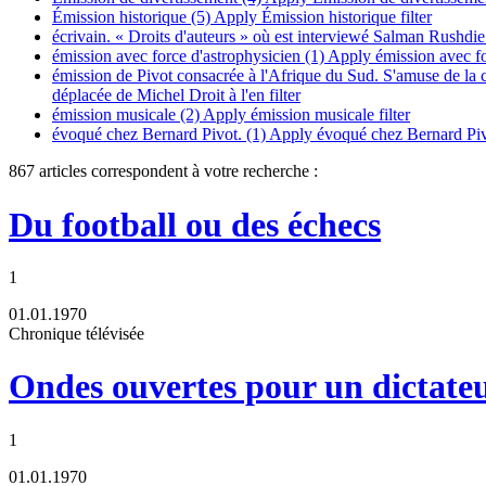
Émission historique (5)
Apply Émission historique filter
écrivain. « Droits d'auteurs » où est interviewé Salman Rushdie.
émission avec force d'astrophysicien (1)
Apply émission avec for
émission de Pivot consacrée à l'Afrique du Sud. S'amuse de la 
déplacée de Michel Droit à l'en filter
émission musicale (2)
Apply émission musicale filter
évoqué chez Bernard Pivot. (1)
Apply évoqué chez Bernard Pivot
867 articles correspondent à votre recherche :
Du football ou des échecs
1
01.01.1970
Chronique télévisée
Ondes ouvertes pour un dictate
1
01.01.1970