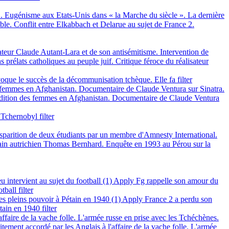
 2. Eugénisme aux Etats-Unis dans « la Marche du siècle ». La dernière
ble. Conflit entre Elkabbach et Delarue au sujet de France 2.
isateur Claude Autant-Lara et de son antisémitisme. Intervention de
 prélats catholiques au peuple juif. Critique féroce du réalisateur
oque le succès de la décommunisation tchèque. Elle fa filter
es femmes en Afghanistan. Documentaire de Claude Ventura sur Sinatra.
Condition des femmes en Afghanistan. Documentaire de Claude Ventura
Tchernobyl filter
isparition de deux étudiants par un membre d'Amnesty International.
vain autrichien Thomas Bernhard. Enquête en 1993 au Pérou sur la
intervient au sujet du football (1)
Apply Fg rappelle son amour du
ball filter
es pleins pouvoir à Pétain en 1940 (1)
Apply France 2 a perdu son
ain en 1940 filter
ffaire de la vache folle. L'armée russe en prise avec les Tchéchènes.
ement accordé par les Anglais à l'affaire de la vache folle. L'armée