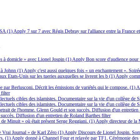
USA (1)
Apply 7 sur 7 avec Régis Debray sur l'alliance entre la France et
s à domicle » avec Lionel Jospin (1)
Apply Bon score d'audience pour u
 à Johnn (1)
Apply c'est aussi quelques fois « un enchantement ». Soirée
tats-Unis sur les tueries auxquelles se livrent les b (1)
Apply comme
 par Berlusconi. Décrit les émissions de variétés qui le compose. (1)
Ap
filter
llectuels cibles des islamistes. Documentaire sur la vie d'un collège de S
lectuels cibles des islamistes. Documentaire sur la vie d'un collège de Sa
portrait de l'homme. Glenn Gould et son succès. Diffusion d'un entretien
succès. Diffusion d'un entretien de Roland Barthes filter
e Minuit » où était présent Serge Reggiani. (1)
Apply directeur de la
Vrai Journal » de Karl Zéro (1)
Apply Discours de Lionel Jospin. Somm
s. (1)
Apply donné à Channel Four et relayée par TF1. Cérémonie des Cé