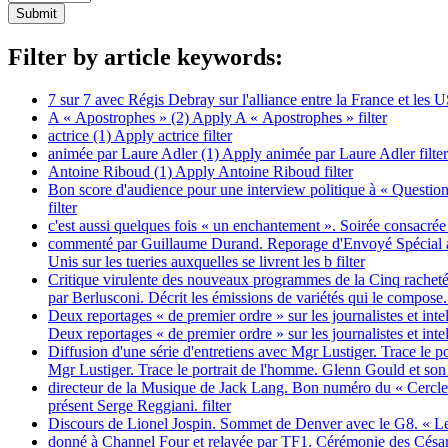
Filter by article keywords:
7 sur 7 avec Régis Debray sur l'alliance entre la France et les 
A « Apostrophes » (2)
Apply A « Apostrophes » filter
actrice (1)
Apply actrice filter
animée par Laure Adler (1)
Apply animée par Laure Adler filter
Antoine Riboud (1)
Apply Antoine Riboud filter
Bon score d'audience pour une interview politique à « Question
filter
c'est aussi quelques fois « un enchantement ». Soirée consacrée
commenté par Guillaume Durand. Reporage d'Envoyé Spécial aux E
Unis sur les tueries auxquelles se livrent les b filter
Critique virulente des nouveaux programmes de la Cinq rachetée
par Berlusconi. Décrit les émissions de variétés qui le compose. 
Deux reportages « de premier ordre » sur les journalistes et inte
Deux reportages « de premier ordre » sur les journalistes et intel
Diffusion d'une série d'entretiens avec Mgr Lustiger. Trace le 
Mgr Lustiger. Trace le portrait de l'homme. Glenn Gould et son 
directeur de la Musique de Jack Lang. Bon numéro du « Cercle d
présent Serge Reggiani. filter
Discours de Lionel Jospin. Sommet de Denver avec le G8. « Le 
donné à Channel Four et relayée par TF1. Cérémonie des César