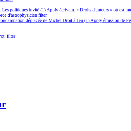
 Les politiques invité (1)
Apply écrivain. « Droits d'auteurs » où est int
ce d'astrophysicien filter
condamnation déplacée de Michel Droit à l'en (1)
Apply émission de Piv
. filter
ur