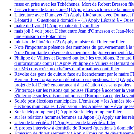
russe en prise avec les Tchéchènes. Mort de Robert Bresson filt
Les victoires de la musique (1)
Apply Les victoires de la musiqu
Littérature avec Dumayet (1)
Apply Littérature avec Dumayet fi
Léotard à « Questions à domicile » (1)
Apply Léotard à « Questi
maire de Lyon (1)
Apply maire de Lyon filter
mais joli à voir jouer. Débat entre Jean d'Ormesson et Jean-N
une émission de Polac filter
ministre de l'Intérieur (2)
Apply ministre de l'Intérieur filter
Note l'importante présence des membres du gouvernement à la té
Note l'importante présence des membres du gouvernement à la té
Philippe de Villiers et Bernard ont joué les troublions. Bernard
d'informations conti (1)
Apply Philippe de Villiers et Bernard on
sur M6 consacrée aux chaînes d'informations conti filter
Révolte des gens de culture face au licenciement par le maire F
Bernard Pivot organise un débat sur ces questions. L' (1)
Apply 
projet de loi Debré encourageant à la délation des sans papiers. 
S'interroge sur les raisons qui pousse l'Europe à accepter la ve
S'interroge sur les raisons qui pousse l'Europe à accepter la ve
Soirée post élections municipales. L'émission « les Années bio »
élections municipales. L'émission « les Années bio » évoque les 
Sur le téléprompteur (1)
Apply Sur le téléprompteur filter
sur les relations hommes/femmes au Japon (1)
Apply sur les re
« Jeu de la vérité » (1)
Apply « Jeu de la vérité » filter
À propos interview à domicile de Rocard (questions à domicile)
Émission de divertissement (4)
Apply Émission de divertissement