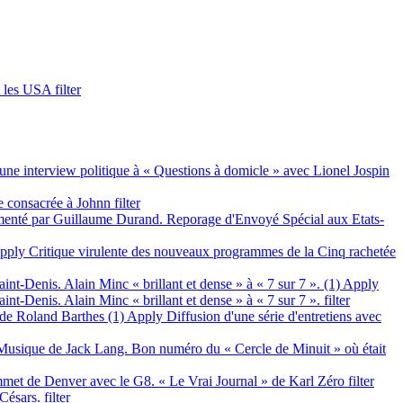
 les USA filter
ne interview politique à « Questions à domicle » avec Lionel Jospin
 consacrée à Johnn filter
nté par Guillaume Durand. Reporage d'Envoyé Spécial aux Etats-
ply Critique virulente des nouveaux programmes de la Cinq rachetée
aint-Denis. Alain Minc « brillant et dense » à « 7 sur 7 ». (1)
Apply
int-Denis. Alain Minc « brillant et dense » à « 7 sur 7 ». filter
 de Roland Barthes (1)
Apply Diffusion d'une série d'entretiens avec
 Musique de Jack Lang. Bon numéro du « Cercle de Minuit » où était
et de Denver avec le G8. « Le Vrai Journal » de Karl Zéro filter
sars. filter