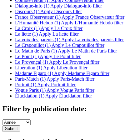
Compte-rendu (1)
Apply Compte-rendu filter
Dialogue-info (1)
Apply Dialogue-info filter
Discours (1)
Apply Discours filter
France Observateur (1)
Apply France Observateur filter
L'Humanité Hebdo (1)
Apply L'Humanité Hebdo filter
La Croix (1)
Apply La Croix filter
La liette (1)
Apply La liette filter
La voix des parents (1)
Apply La voix des parents filter
Le Crapouillot (1)
Apply Le Crapouillot filter
Le Matin de Paris (1)
Apply Le Matin de Paris filter
Le Point (1)
Apply Le Point filter
Le Provençal (1)
Apply Le Provençal filter
Libération (1)
Apply Libération filter
Madame Figaro (1)
Apply Madame Figaro filter
Paris-Match (1)
Apply Paris-Match filter
Portrait (1)
Apply Portrait filter
Vogue Paris (1)
Apply Vogue Paris filter
Élucidation (1)
Apply Élucidation filter
Filter by publication date: