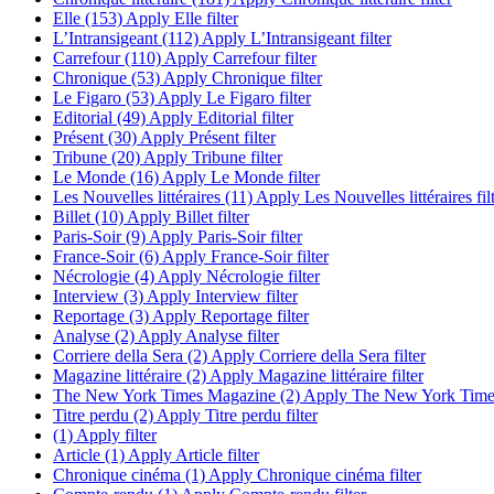
Elle (153)
Apply Elle filter
L’Intransigeant (112)
Apply L’Intransigeant filter
Carrefour (110)
Apply Carrefour filter
Chronique (53)
Apply Chronique filter
Le Figaro (53)
Apply Le Figaro filter
Editorial (49)
Apply Editorial filter
Présent (30)
Apply Présent filter
Tribune (20)
Apply Tribune filter
Le Monde (16)
Apply Le Monde filter
Les Nouvelles littéraires (11)
Apply Les Nouvelles littéraires fil
Billet (10)
Apply Billet filter
Paris-Soir (9)
Apply Paris-Soir filter
France-Soir (6)
Apply France-Soir filter
Nécrologie (4)
Apply Nécrologie filter
Interview (3)
Apply Interview filter
Reportage (3)
Apply Reportage filter
Analyse (2)
Apply Analyse filter
Corriere della Sera (2)
Apply Corriere della Sera filter
Magazine littéraire (2)
Apply Magazine littéraire filter
The New York Times Magazine (2)
Apply The New York Times
Titre perdu (2)
Apply Titre perdu filter
(1)
Apply filter
Article (1)
Apply Article filter
Chronique cinéma (1)
Apply Chronique cinéma filter