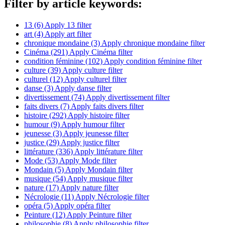
Filter by article keywords:
13 (6)
Apply 13 filter
art (4)
Apply art filter
chronique mondaine (3)
Apply chronique mondaine filter
Cinéma (291)
Apply Cinéma filter
condition féminine (102)
Apply condition féminine filter
culture (39)
Apply culture filter
culturel (12)
Apply culturel filter
danse (3)
Apply danse filter
divertissement (74)
Apply divertissement filter
faits divers (7)
Apply faits divers filter
histoire (292)
Apply histoire filter
humour (9)
Apply humour filter
jeunesse (3)
Apply jeunesse filter
justice (29)
Apply justice filter
littérature (336)
Apply littérature filter
Mode (53)
Apply Mode filter
Mondain (5)
Apply Mondain filter
musique (54)
Apply musique filter
nature (17)
Apply nature filter
Nécrologie (11)
Apply Nécrologie filter
opéra (5)
Apply opéra filter
Peinture (12)
Apply Peinture filter
philosophie (8)
Apply philosophie filter