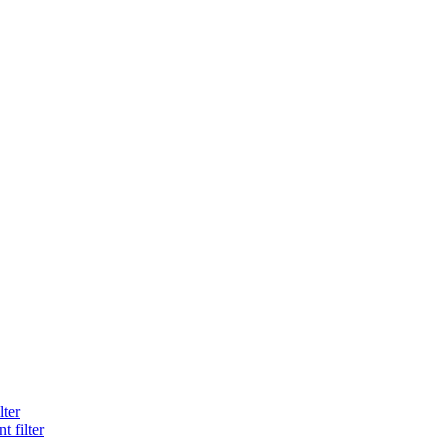
lter
 filter