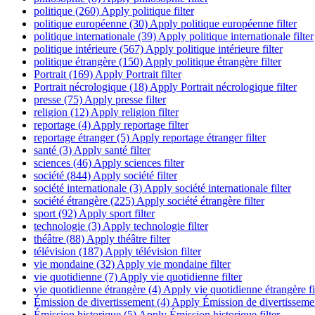
politique (260)
Apply politique filter
politique européenne (30)
Apply politique européenne filter
politique internationale (39)
Apply politique internationale filter
politique intérieure (567)
Apply politique intérieure filter
politique étrangère (150)
Apply politique étrangère filter
Portrait (169)
Apply Portrait filter
Portrait nécrologique (18)
Apply Portrait nécrologique filter
presse (75)
Apply presse filter
religion (12)
Apply religion filter
reportage (4)
Apply reportage filter
reportage étranger (5)
Apply reportage étranger filter
santé (3)
Apply santé filter
sciences (46)
Apply sciences filter
société (844)
Apply société filter
société internationale (3)
Apply société internationale filter
société étrangère (225)
Apply société étrangère filter
sport (92)
Apply sport filter
technologie (3)
Apply technologie filter
théâtre (88)
Apply théâtre filter
télévision (187)
Apply télévision filter
vie mondaine (32)
Apply vie mondaine filter
vie quotidienne (7)
Apply vie quotidienne filter
vie quotidienne étrangère (4)
Apply vie quotidienne étrangère fi
Émission de divertissement (4)
Apply Émission de divertissement
Émission historique (5)
Apply Émission historique filter