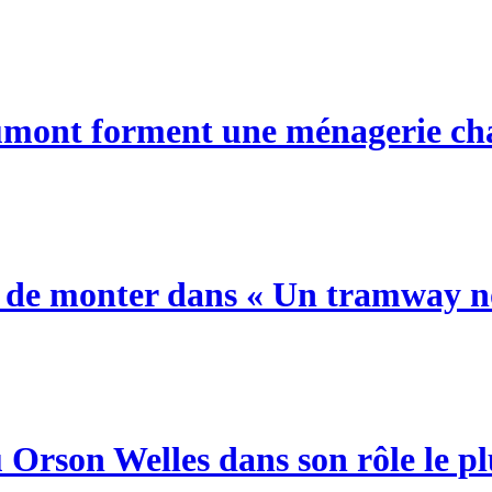
umont forment une ménagerie c
eur de monter dans « Un tramway 
Orson Welles dans son rôle le plu