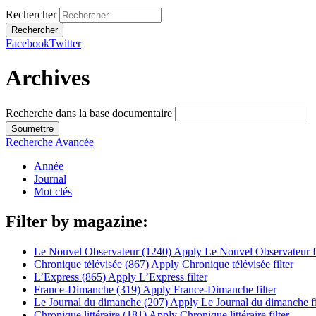
Rechercher
Facebook
Twitter
Archives
Recherche dans la base documentaire
Recherche Avancée
Année
Journal
Mot clés
Filter by magazine:
Le Nouvel Observateur (1240)
Apply Le Nouvel Observateur fi
Chronique télévisée (867)
Apply Chronique télévisée filter
L’Express (865)
Apply L’Express filter
France-Dimanche (319)
Apply France-Dimanche filter
Le Journal du dimanche (207)
Apply Le Journal du dimanche fi
Chronique littéraire (181)
Apply Chronique littéraire filter